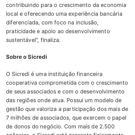
contribuindo para o crescimento da economia
local e oferecendo uma experiência bancária
diferenciada, com foco na inclusão,
praticidade e apoio ao desenvolvimento
sustentável”, finaliza.
Sobre o
Sicredi
O
Sicredi
é
uma institui
çã
o financeira
cooperativa comprometida com o crescimento
de seus associados e com o desenvolvimento
das regi
õ
es onde atua. Possui um modelo de
gest
ã
o que valoriza a participa
çã
o dos mais de
7 milh
õ
es de associados, que exercem o papel
de donos do neg
ó
cio. Com mais de 2.500