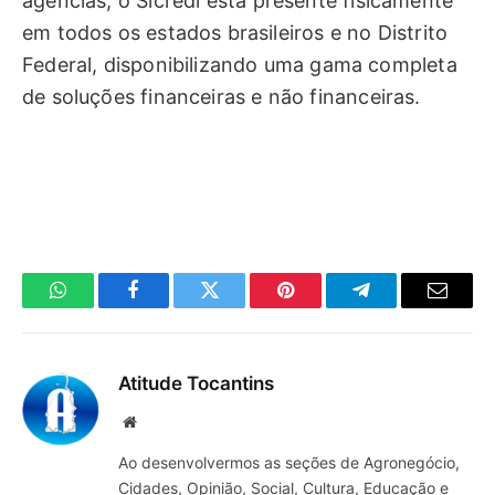
ag
ê
ncias, o
Sicredi
est
á
presente fisicamente
em todos os estados brasileiros e no Distrito
Federal, disponibilizando uma gama completa
de solu
çõ
es financeiras e n
ã
o financeiras.
WhatsApp
Facebook
Twitter
Pinterest
Telegrama
E-
mail
Atitude Tocantins
Site
Ao desenvolvermos as seções de Agronegócio,
Cidades, Opinião, Social, Cultura, Educação e