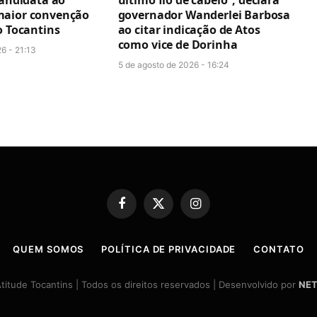
candidata ao
último fio de cabelo”, declara
maior convenção
governador Wanderlei Barbosa
o Tocantins
ao citar indicação de Atos
como vice de Dorinha
6 - 21:13
5 de agosto de 2026 - 16:24
Facebook
X
Instagram
(Twitter)
QUEM SOMOS
POLÍTICA DE PRIVACIDADE
CONTATO
itude Tocantins | Todos os direitos reservados | Desenvolvido por
NET