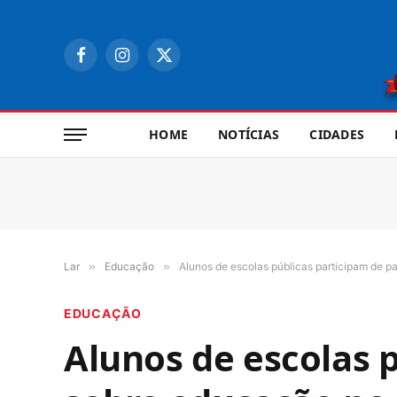
Facebook
Instagram
X
(Twitter)
HOME
NOTÍCIAS
CIDADES
Lar
»
Educação
»
Alunos de escolas públicas participam de pa
EDUCAÇÃO
Alunos de escolas p