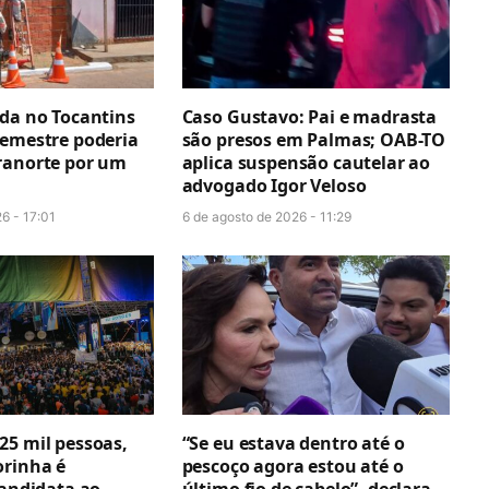
ada no Tocantins
Caso Gustavo: Pai e madrasta
semestre poderia
são presos em Palmas; OAB-TO
ranorte por um
aplica suspensão cautelar ao
advogado Igor Veloso
6 - 17:01
6 de agosto de 2026 - 11:29
25 mil pessoas,
“Se eu estava dentro até o
orinha é
pescoço agora estou até o