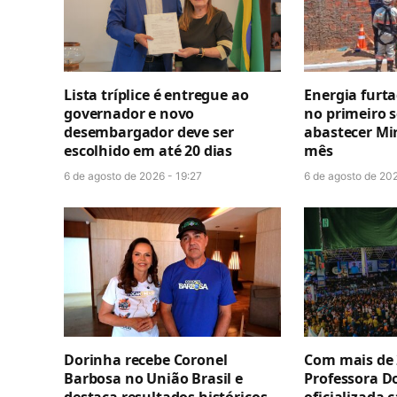
Lista tríplice é entregue ao
Energia furt
governador e novo
no primeiro 
desembargador deve ser
abastecer Mi
escolhido em até 20 dias
mês
6 de agosto de 2026 - 19:27
6 de agosto de 202
Dorinha recebe Coronel
Com mais de 
Barbosa no União Brasil e
Professora D