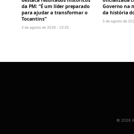
destaca resultados históricos
oficializada 
da PM: “É um líder preparado
Governo na 
para ajudar a transformar o
da história d
Tocantins”
5 de agosto de 202
5 de agosto de 2026 - 23:25
© 2026 At