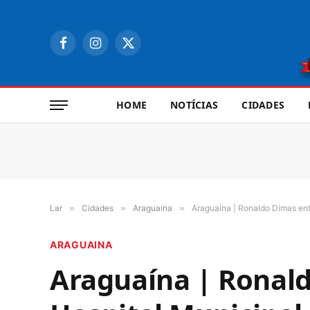
Facebook
Instagram
X
(Twitter)
HOME
NOTÍCIAS
CIDADES
Lar
»
Cidades
»
Araguaina
»
Araguaína | Ronaldo Dimas en
ARAGUAINA
Araguaína | Ronal