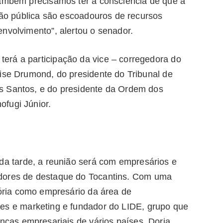
também precisamos ter a consciência de que a
stão pública são escoadouros de recursos
nvolvimento”, alertou o senador.
erá a participação da vice – corregedora do
nise Drumond, do presidente do Tribunal de
s Santos, e do presidente da Ordem dos
ofugi Júnior.
da tarde, a reunião será com empresários e
ores de destaque do Tocantins. Com uma
tória como empresário da área de
s e marketing e fundador do LIDE, grupo que
anças empresariais de vários países, Doria