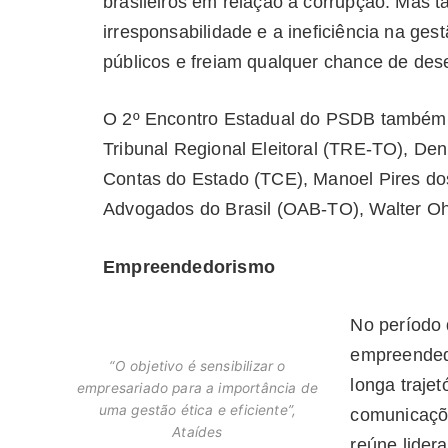
brasileiros em relação à corrupção. Mas 
irresponsabilidade e a ineficiência na ge
públicos e freiam qualquer chance de dese
O 2º Encontro Estadual do PSDB também t
Tribunal Regional Eleitoral (TRE-TO), De
Contas do Estado (TCE), Manoel Pires do
Advogados do Brasil (OAB-TO), Walter Oh
Empreendedorismo
No período 
empreended
“O objetivo é sensibilizar o
longa traje
empresariado para a importância de
uma gestão ética e eficiente”,
comunicaçõe
Ataídes
reúne lider