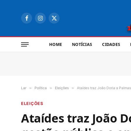
Facebook
Instagram
X
(Twitter)
HOME
NOTÍCIAS
CIDADES
Lar
»
Política
»
Eleições
»
Ataídes traz João Doria a Palma
ELEIÇÕES
Ataídes traz João 