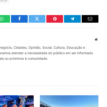
Doria
WhatsApp
Facebook
Twitter
Pinterest
Telegrama
E-
mail
Site
gócio, Cidades, Opinião, Social, Cultura, Educação e
curamos atender a necessidade do público em ser informado
nais ou próximos à comunidade.