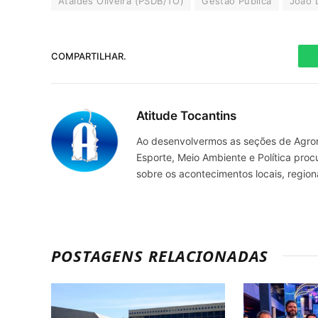
Ataídes Oliveira (PSDB/TO)
Gestão Pública
João 
COMPARTILHAR.
Atitude Tocantins
Ao desenvolvermos as seções de Agrone
Esporte, Meio Ambiente e Política pro
sobre os acontecimentos locais, regio
POSTAGENS RELACIONADAS