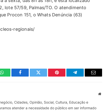
 a sexta, das 8h às 18h, e está localizado
, lote 57/59, Palmas/TO. O atendimento
que Procon 151, o Whats Denúncia (63)
ucleos-regionais/
WhatsApp
Facebook
Twitter
Pinterest
Telegrama
E-
mail
Site
gócio, Cidades, Opinião, Social, Cultura, Educação e
curamos atender a necessidade do público em ser informado