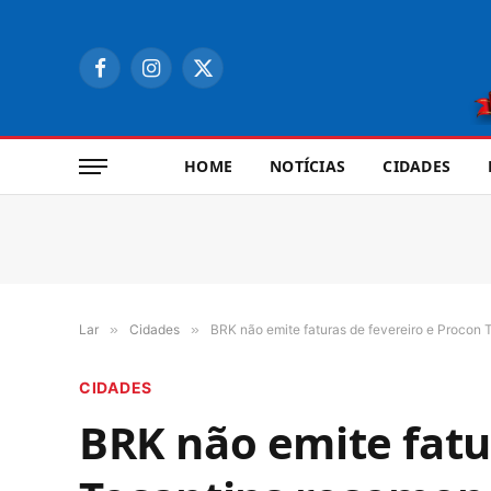
Facebook
Instagram
X
(Twitter)
HOME
NOTÍCIAS
CIDADES
Lar
»
Cidades
»
BRK não emite faturas de fevereiro e Procon 
CIDADES
BRK não emite fatu