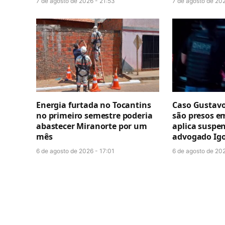
7 de agosto de 2026 - 21:53
7 de agosto de 202
Energia furtada no Tocantins
Caso Gustavo
no primeiro semestre poderia
são presos e
abastecer Miranorte por um
aplica suspe
mês
advogado Igo
6 de agosto de 2026 - 17:01
6 de agosto de 202