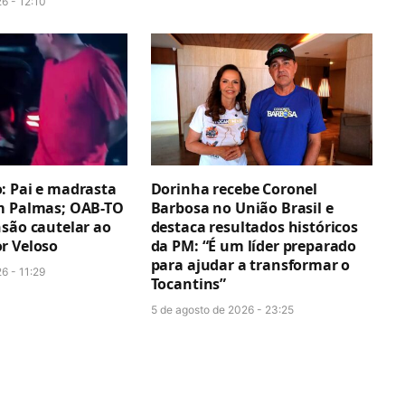
6 - 12:10
: Pai e madrasta
Dorinha recebe Coronel
m Palmas; OAB-TO
Barbosa no União Brasil e
nsão cautelar ao
destaca resultados históricos
r Veloso
da PM: “É um líder preparado
para ajudar a transformar o
6 - 11:29
Tocantins”
5 de agosto de 2026 - 23:25