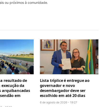
nais ou próximos à comunidade.
ga resultado de
Lista tríplice é entregue ao
a execução da
governador e novo
s arquibancadas
desembargador deve ser
esendão em
escolhido em até 20 dias
6 de agosto de 2026 - 19:27