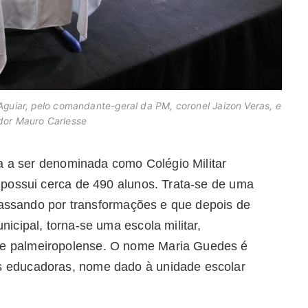
 Aguiar, pelo comandante-geral da PM, coronel Jaizon Veras, e
dor Mauro Carlesse
a a ser denominada como Colégio Militar
possui cerca de 490 alunos. Trata-se de uma
 passando por transformações e que depois de
cipal, torna-se uma escola militar,
 palmeiropolense. O nome Maria Guedes é
 educadoras, nome dado à unidade escolar