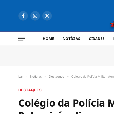
Facebook
Instagram
X
(Twitter)
HOME
NOTÍCIAS
CIDADES
Lar
»
Notícias
»
Destaques
»
Colégio da Polícia Militar at
DESTAQUES
Colégio da Polícia 