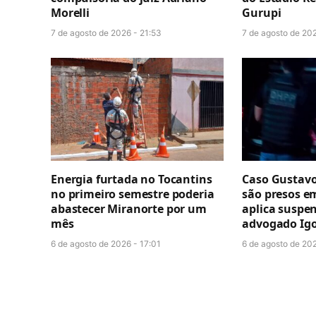
Morelli
Gurupi
7 de agosto de 2026 - 21:53
7 de agosto de 202
Energia furtada no Tocantins
Caso Gustavo
no primeiro semestre poderia
são presos e
abastecer Miranorte por um
aplica suspe
mês
advogado Igo
6 de agosto de 2026 - 17:01
6 de agosto de 202