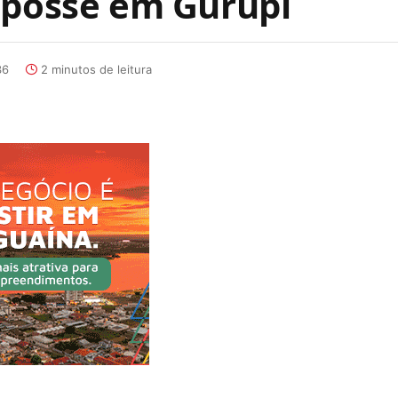
 posse em Gurupi
36
2 minutos de leitura