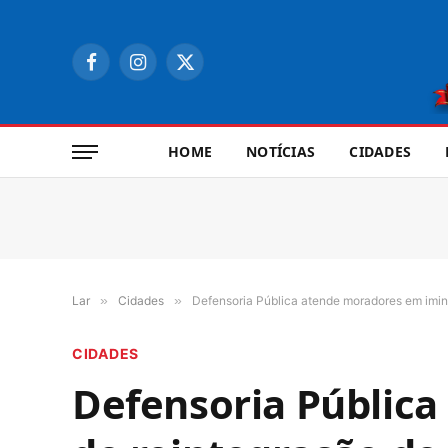
Facebook
Instagram
X
(Twitter)
HOME
NOTÍCIAS
CIDADES
Lar
»
Cidades
»
Defensoria Pública atende moradores em imin
CIDADES
Defensoria Públic