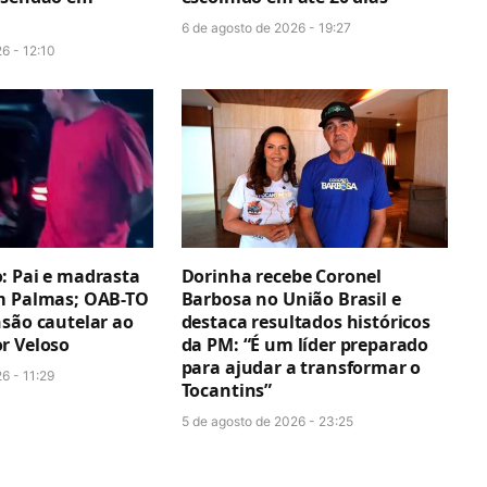
6 de agosto de 2026 - 19:27
6 - 12:10
: Pai e madrasta
Dorinha recebe Coronel
m Palmas; OAB-TO
Barbosa no União Brasil e
nsão cautelar ao
destaca resultados históricos
r Veloso
da PM: “É um líder preparado
para ajudar a transformar o
6 - 11:29
Tocantins”
5 de agosto de 2026 - 23:25