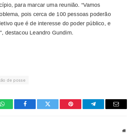
ípio, para marcar uma reunião. “Vamos
roblema, pois cerca de 100 pessoas poderão
tivo que é de interesse do poder público, e
”, destacou Leandro Gundim.
ção de posse
WhatsApp
Facebook
Twitter
Pinterest
Telegrama
E-
mail
Site