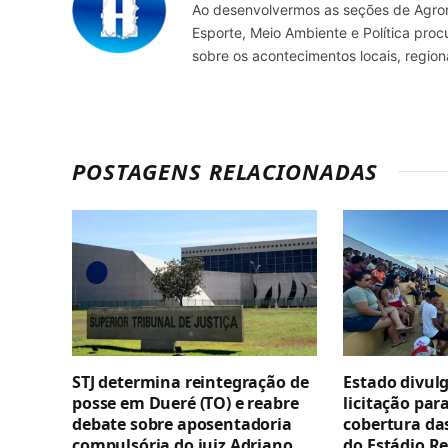
Ao desenvolvermos as seções de Agrone
Esporte, Meio Ambiente e Política pro
sobre os acontecimentos locais, regio
POSTAGENS RELACIONADAS
STJ determina reintegração de
Estado divul
posse em Dueré (TO) e reabre
licitação par
debate sobre aposentadoria
cobertura da
compulsória do juiz Adriano
do Estádio R