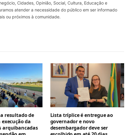
gócio, Cidades, Opinião, Social, Cultura, Educação e
curamos atender a necessidade do público em ser informado
nais ou próximos à comunidade.
ga resultado de
Lista tríplice é entregue ao
a execução da
governador e novo
s arquibancadas
desembargador deve ser
esendão em
escolhido em até 20 dias