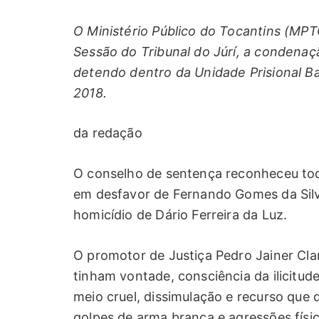
O Ministério Público do Tocantins (MPTO
Sessão do Tribunal do Júrí, a condena
detendo dentro da Unidade Prisional B
2018.
da redação
O conselho de sentença reconheceu to
em desfavor de Fernando Gomes da Silva
homicídio de Dário Ferreira da Luz.
O promotor de Justiça Pedro Jainer Cla
tinham vontade, consciência da ilicitud
meio cruel, dissimulação e recurso que d
golpes de arma branca e agressões físic