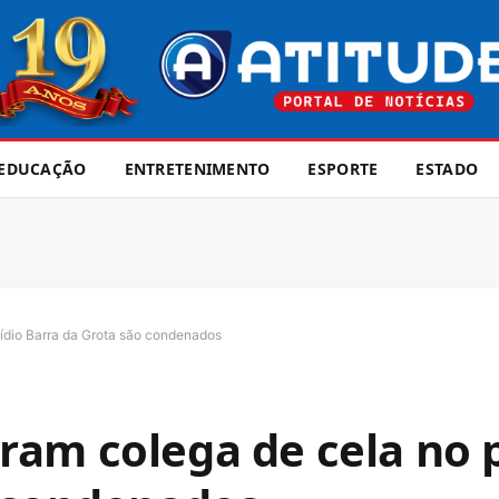
EDUCAÇÃO
ENTRETENIMENTO
ESPORTE
ESTADO
ídio Barra da Grota são condenados
am colega de cela no p