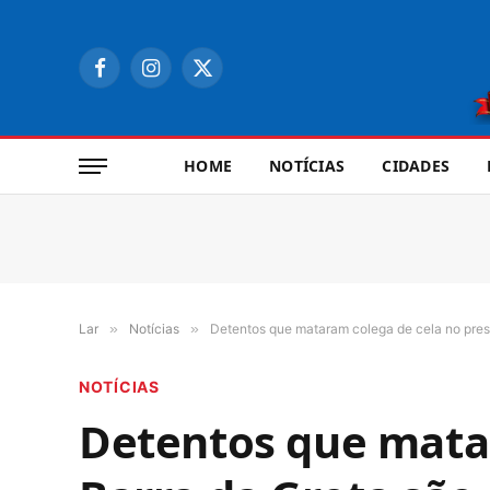
Facebook
Instagram
X
(Twitter)
HOME
NOTÍCIAS
CIDADES
Lar
»
Notícias
»
Detentos que mataram colega de cela no pres
NOTÍCIAS
Detentos que matar