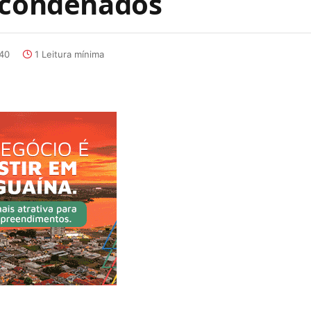
o condenados
:40
1 Leitura mínima