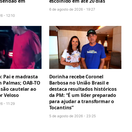
esendão em
escolhido em até 20 dias
6 de agosto de 2026 - 19:27
6 - 12:10
: Pai e madrasta
Dorinha recebe Coronel
m Palmas; OAB-TO
Barbosa no União Brasil e
nsão cautelar ao
destaca resultados históricos
r Veloso
da PM: “É um líder preparado
para ajudar a transformar o
6 - 11:29
Tocantins”
5 de agosto de 2026 - 23:25