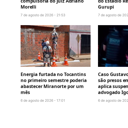
compulsória do juiz Adriano
do Estádio R
Morelli
Gurupi
7 de agosto de 2026 - 21:53
7 de agosto de 202
Energia furtada no Tocantins
Caso Gustavo
no primeiro semestre poderia
são presos e
abastecer Miranorte por um
aplica suspe
mês
advogado Igo
6 de agosto de 2026 - 17:01
6 de agosto de 202