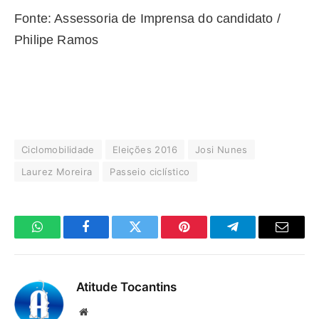
Fonte: Assessoria de Imprensa do candidato /
Philipe Ramos
Ciclomobilidade
Eleições 2016
Josi Nunes
Laurez Moreira
Passeio ciclístico
WhatsApp
Facebook
Twitter
Pinterest
Telegrama
E-
mail
Atitude Tocantins
Site