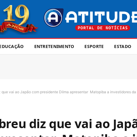
EDUCAÇÃO
ENTRETENIMENTO
ESPORTE
ESTADO
z que vai ao Japão com presidente Dilma apresentar Matopiba a investidores da
breu diz que vai ao Ja