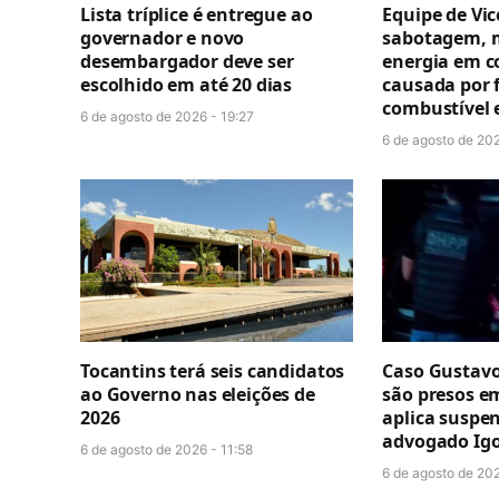
Lista tríplice é entregue ao
Equipe de Vi
governador e novo
sabotagem, 
desembargador deve ser
energia em c
escolhido em até 20 dias
causada por f
combustível 
6 de agosto de 2026 - 19:27
6 de agosto de 202
Tocantins terá seis candidatos
Caso Gustavo
ao Governo nas eleições de
são presos e
2026
aplica suspe
advogado Igo
6 de agosto de 2026 - 11:58
6 de agosto de 202