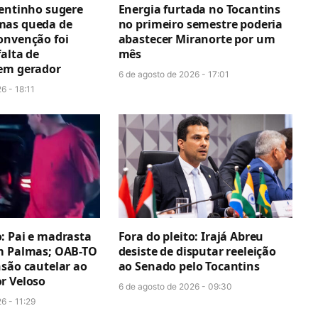
centinho sugere
Energia furtada no Tocantins
mas queda de
no primeiro semestre poderia
onvenção foi
abastecer Miranorte por um
alta de
mês
em gerador
6 de agosto de 2026 - 17:01
6 - 18:11
: Pai e madrasta
Fora do pleito: Irajá Abreu
m Palmas; OAB-TO
desiste de disputar reeleição
nsão cautelar ao
ao Senado pelo Tocantins
r Veloso
6 de agosto de 2026 - 09:30
6 - 11:29