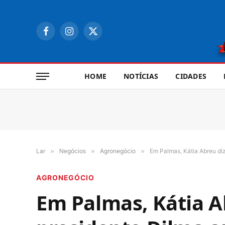
Facebook
Instagram
X
(Twitter)
HOME
NOTÍCIAS
CIDADES
Lar
»
Negócios
»
Agronegócio
»
Em Palmas, Kátia Abreu di
AGRONEGÓCIO
Em Palmas, Kátia A