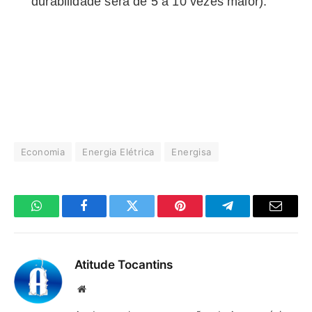
durabilidade será de 5 a 10 vezes maior).
Economia
Energia Elétrica
Energisa
WhatsApp
Facebook
Twitter
Pinterest
Telegrama
E-
mail
Atitude Tocantins
Site