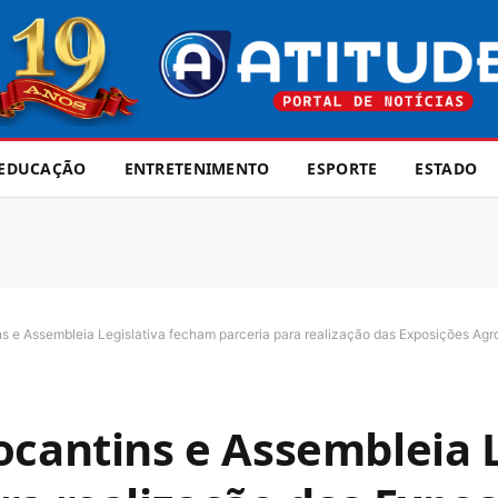
EDUCAÇÃO
ENTRETENIMENTO
ESPORTE
ESTADO
s e Assembleia Legislativa fecham parceria para realização das Exposições Agr
ocantins e Assembleia L