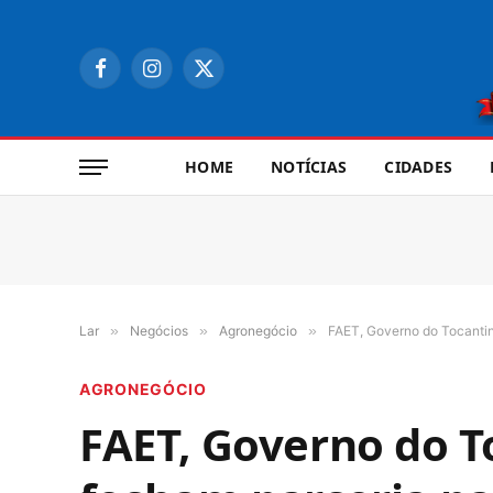
Facebook
Instagram
X
(Twitter)
HOME
NOTÍCIAS
CIDADES
Lar
»
Negócios
»
Agronegócio
»
FAET, Governo do Tocantin
AGRONEGÓCIO
FAET, Governo do T