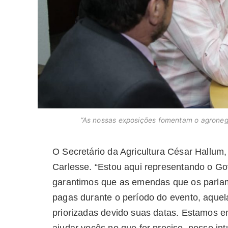
“As nossas exposições fomentam o agronegó
O Secretário da Agricultura César Hallu
Carlesse. “Estou aqui representando o Go
garantimos que as emendas que os parlame
pagas durante o período do evento, aque
priorizadas devido suas datas. Estamos 
ajudar vocês no que for preciso, nosso in