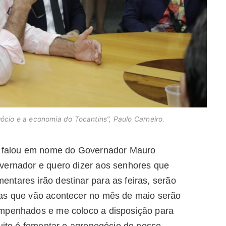
cio e a economia do Tocantins”, Paulo Carneiro.
m, falou em nome do Governador Mauro
vernador e quero dizer aos senhores que
ntares irão destinar para as feiras, serão
las que vão acontecer no mês de maio serão
empenhados e me coloco a disposição para
tuito é fomentar o agronegócio do nosso