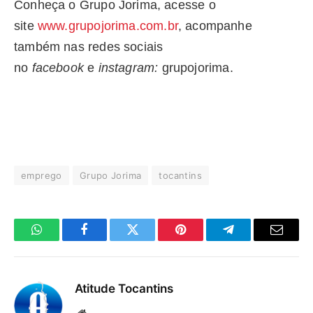
Conheça o Grupo Jorima, acesse o
site
www.grupojorima.com.br
, acompanhe
também nas redes sociais
no
facebook
e
instagram:
grupojorima.
emprego
Grupo Jorima
tocantins
WhatsApp
Facebook
Twitter
Pinterest
Telegrama
E-
mail
Atitude Tocantins
Site