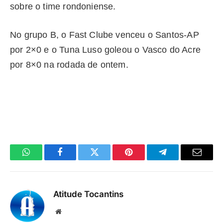
sobre o time rondoniense.
No grupo B, o Fast Clube venceu o Santos-AP
por 2×0 e o Tuna Luso goleou o Vasco do Acre
por 8×0 na rodada de ontem.
WhatsApp
Facebook
Twitter
Pinterest
Telegrama
E-
mail
Atitude Tocantins
Site