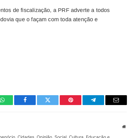
tos de fiscalização, a PRF adverte a todos
odovia que o façam com toda atenção e
WhatsApp
Facebook
Twitter
Pinterest
Telegrama
E-
mail
Site
gócio, Cidades, Opinião, Social, Cultura, Educação e