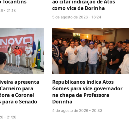
o Tocantins
ao citar indicação de Atos
como vice de Dorinha
6 - 21:13
5 de agosto de 2026 - 16:24
iveira apresenta
Republicanos indica Atos
 Carneiro para
Gomes para vice-governador
dora e Coronel
na chapa da Professora
s para o Senado
Dorinha
4 de agosto de 2026 - 20:33
6 - 21:28