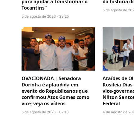
para ajudar a transformar o
da história d
Tocantins”
5 de agosto de 202
5 de agosto de 2026 - 23:25
OVACIONADA | Senadora
Ataídes de Ol
Dorinha é aplaudida em
Rosileia Dias
evento do Republicanos que
vice-governa
confirmou Atos Gomes como
Nilton Santo
vice; veja os vídeos
Federal
5 de agosto de 2026 - 07:10
4 de agosto de 202