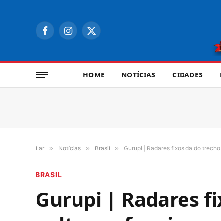
Facebook
Instagram
X
(Twitter)
HOME
NOTÍCIAS
CIDADES
Lar
»
Notícias
»
Brasil
»
Gurupi | Radares fixos da do trech
BRASIL
Gurupi | Radares f