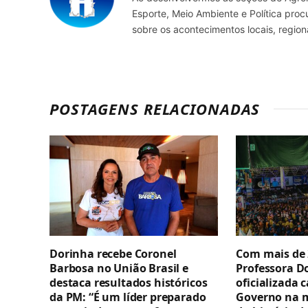
Esporte, Meio Ambiente e Política pro
sobre os acontecimentos locais, regio
POSTAGENS RELACIONADAS
Dorinha recebe Coronel
Com mais de 
Barbosa no União Brasil e
Professora D
destaca resultados históricos
oficializada 
da PM: “É um líder preparado
Governo na 