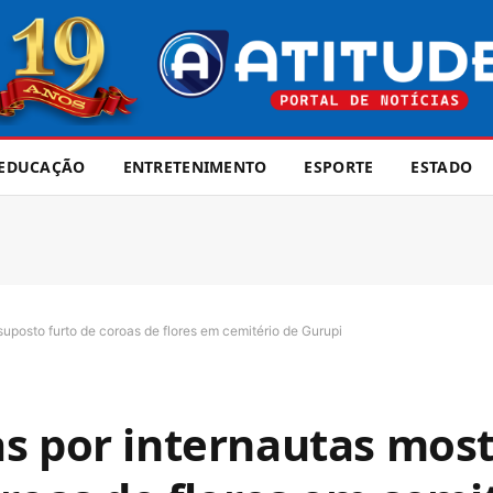
EDUCAÇÃO
ENTRETENIMENTO
ESPORTE
ESTADO
uposto furto de coroas de flores em cemitério de Gurupi
as por internautas mos