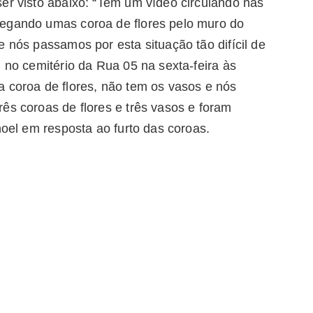
er visto abaixo: “Tem um vídeo circulando nas
pegando umas coroa de flores pelo muro do
e nós passamos por esta situação tão difícil de
i no cemitério da Rua 05 na sexta-feira às
a coroa de flores, não tem os vasos e nós
ês coroas de flores e três vasos e foram
noel em resposta ao furto das coroas.