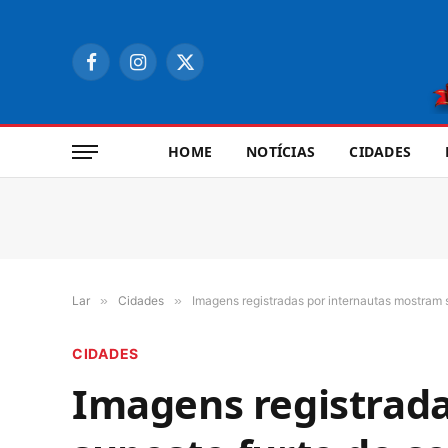
Facebook
Instagram
X
(Twitter)
HOME
NOTÍCIAS
CIDADES
Lar
»
Cidades
»
Imagens registradas por internautas mostram s
CIDADES
Imagens registrad