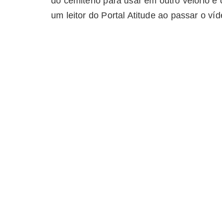
do cemitério para usar em outro velório e
um leitor do Portal Atitude ao passar o ví