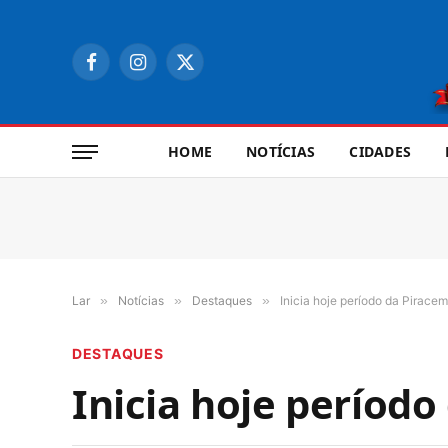
Facebook
Instagram
X
(Twitter)
HOME
NOTÍCIAS
CIDADES
Lar
»
Notícias
»
Destaques
»
Inicia hoje período da Pirace
DESTAQUES
Inicia hoje períod