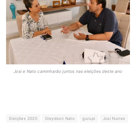
Josi e Nato caminharão juntos nas eleições deste ano
Eleições 2020
Gleydson Nato
gurupi
Josi Nunes