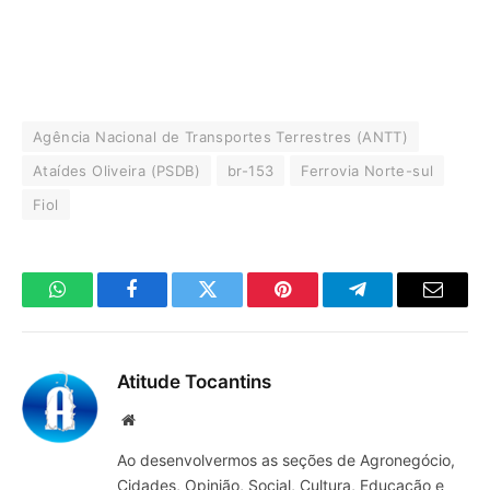
Agência Nacional de Transportes Terrestres (ANTT)
Ataídes Oliveira (PSDB)
br-153
Ferrovia Norte-sul
Fiol
WhatsApp
Facebook
Twitter
Pinterest
Telegrama
E-
mail
Atitude Tocantins
Site
Ao desenvolvermos as seções de Agronegócio,
Cidades, Opinião, Social, Cultura, Educação e