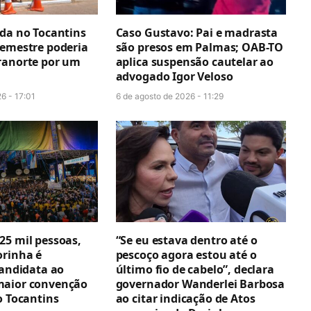
ada no Tocantins
Caso Gustavo: Pai e madrasta
semestre poderia
são presos em Palmas; OAB-TO
ranorte por um
aplica suspensão cautelar ao
advogado Igor Veloso
6 - 17:01
6 de agosto de 2026 - 11:29
25 mil pessoas,
“Se eu estava dentro até o
orinha é
pescoço agora estou até o
candidata ao
último fio de cabelo”, declara
maior convenção
governador Wanderlei Barbosa
o Tocantins
ao citar indicação de Atos