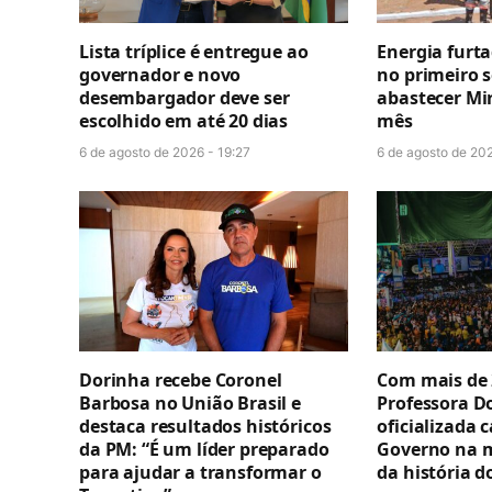
Lista tríplice é entregue ao
Energia furt
governador e novo
no primeiro 
desembargador deve ser
abastecer Mi
escolhido em até 20 dias
mês
6 de agosto de 2026 - 19:27
6 de agosto de 202
Dorinha recebe Coronel
Com mais de 
Barbosa no União Brasil e
Professora D
destaca resultados históricos
oficializada 
da PM: “É um líder preparado
Governo na 
para ajudar a transformar o
da história d