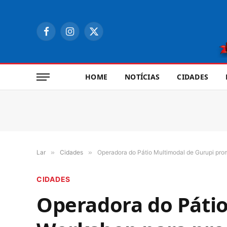
Facebook
Instagram
X
(Twitter)
HOME
NOTÍCIAS
CIDADES
Lar
»
Cidades
»
Operadora do Pátio Multimodal de Gurupi pro
CIDADES
Operadora do Páti