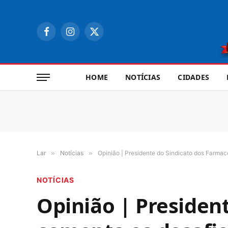
Facebook
Instagram
X
(Twitter)
HOME
NOTÍCIAS
CIDADES
Lar
»
Notícias
»
Opinião | Presidente do Sindicato dos Farmac
NOTÍCIAS
Opinião | Presiden