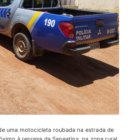
o de uma motocicleta roubada na estrada de
ximo à represa da Saneatins, na zona rural