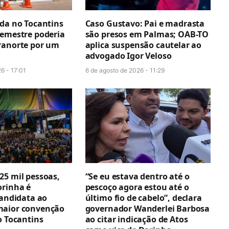
ada no Tocantins
Caso Gustavo: Pai e madrasta
semestre poderia
são presos em Palmas; OAB-TO
ranorte por um
aplica suspensão cautelar ao
advogado Igor Veloso
6 - 17:01
6 de agosto de 2026 - 11:29
25 mil pessoas,
“Se eu estava dentro até o
orinha é
pescoço agora estou até o
candidata ao
último fio de cabelo”, declara
maior convenção
governador Wanderlei Barbosa
o Tocantins
ao citar indicação de Atos