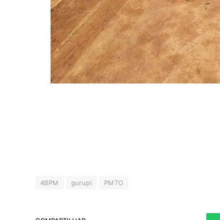
4BPM
gurupi
PMTO