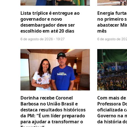
Lista tríplice é entregue ao
Energia furt
governador e novo
no primeiro 
desembargador deve ser
abastecer Mi
escolhido em até 20 dias
mês
6 de agosto de 2026 - 19:27
6 de agosto de 202
Dorinha recebe Coronel
Com mais de 
Barbosa no União Brasil e
Professora D
destaca resultados históricos
oficializada 
da PM: “É um líder preparado
Governo na 
para ajudar a transformar o
da história d