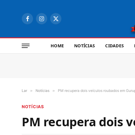
Facebook
Instagram
X
(Twitter)
HOME
NOTÍCIAS
CIDADES
Lar
»
Notícias
»
PM recupera dois veículos roubados em Guru
NOTÍCIAS
PM recupera dois v