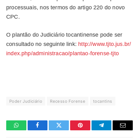
processuais, nos termos do artigo 220 do novo
CPC.
O plantão do Judiciário tocantinense pode ser
consultado no seguinte link:
http://www.tjto.jus.br/
index.php/administracao/
plantao-forense-tjto
Poder Judiciário
Recesso Forense
tocantins
WhatsApp
Facebook
Twitter
Pinterest
Telegrama
E-