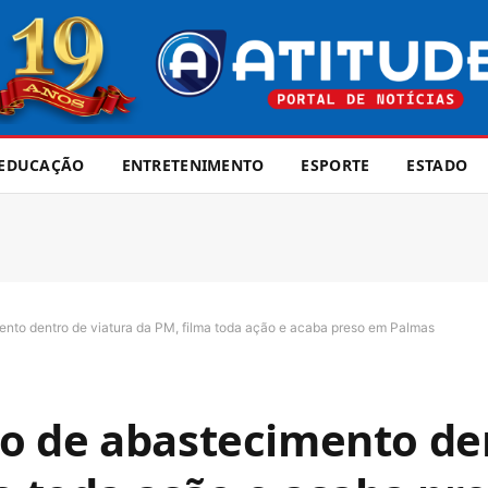
EDUCAÇÃO
ENTRETENIMENTO
ESPORTE
ESTADO
nto dentro de viatura da PM, filma toda ação e acaba preso em Palmas
o de abastecimento de