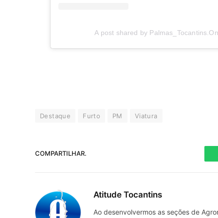
A post shared by Palmas_Tocantins.On
Destaque
Furto
PM
Viatura
COMPARTILHAR.
Atitude Tocantins
Ao desenvolvermos as seções de Agrone