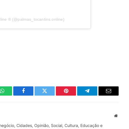
line ® (@palmas_tocantins.online)
WhatsApp
Facebook
Twitter
Pinterest
Telegrama
E-
mail
Site
gócio, Cidades, Opinião, Social, Cultura, Educação e