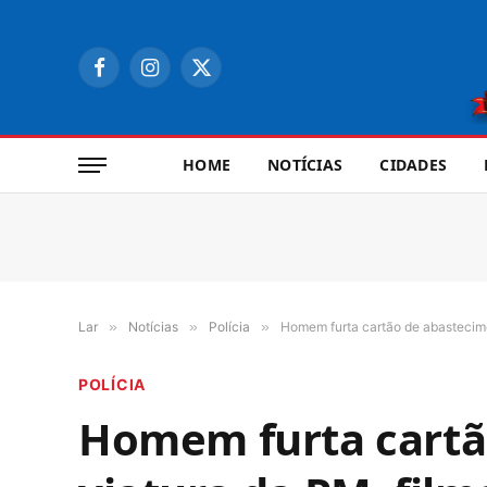
Facebook
Instagram
X
(Twitter)
HOME
NOTÍCIAS
CIDADES
Lar
»
Notícias
»
Polícia
»
Homem furta cartão de abastecime
POLÍCIA
Homem furta cartã