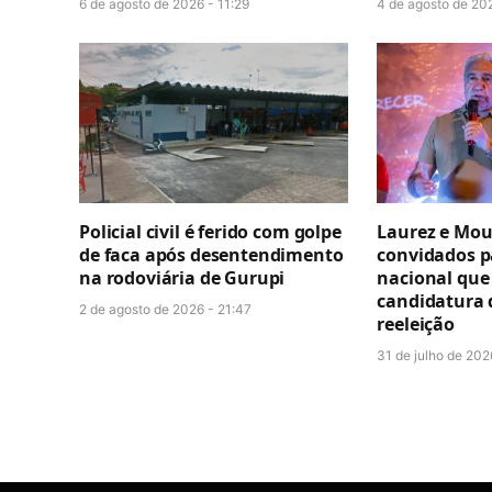
6 de agosto de 2026 - 11:29
4 de agosto de 20
Policial civil é ferido com golpe
Laurez e Mou
de faca após desentendimento
convidados p
na rodoviária de Gurupi
nacional que 
candidatura 
2 de agosto de 2026 - 21:47
reeleição
31 de julho de 202