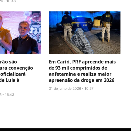
26 - 10:46
rão são
Em Cariri, PRF apreende mais
ara convenção
de 93 mil comprimidos de
oficializará
anfetamina e realiza maior
de Lula à
apreensão da droga em 2026
31 de julho de 2026 - 10:57
6 - 16:43