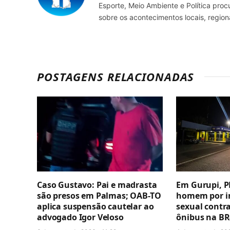
Esporte, Meio Ambiente e Política pro
sobre os acontecimentos locais, regio
POSTAGENS RELACIONADAS
Caso Gustavo: Pai e madrasta
Em Gurupi, P
são presos em Palmas; OAB-TO
homem por i
aplica suspensão cautelar ao
sexual contr
advogado Igor Veloso
ônibus na BR