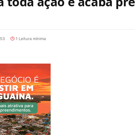
ma toda ação e acaba pr
:53
1 Leitura mínima