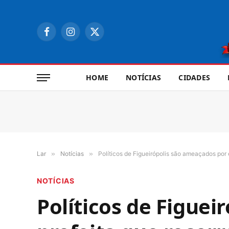
Facebook
Instagram
X
(Twitter)
HOME
NOTÍCIAS
CIDADES
Lar
»
Notícias
»
Políticos de Figueirópolis são ameaçados por 
NOTÍCIAS
Políticos de Figuei