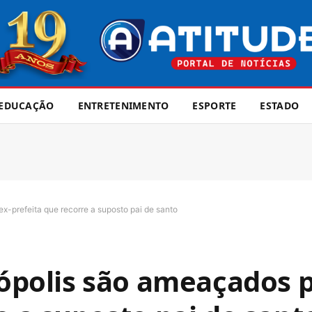
EDUCAÇÃO
ENTRETENIMENTO
ESPORTE
ESTADO
ex-prefeita que recorre a suposto pai de santo
rópolis são ameaçados p