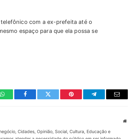
telefônico com a ex-prefeita até o
mesmo espaço para que ela possa se
WhatsApp
Facebook
Twitter
Pinterest
Telegrama
E-
mail
Site
gócio, Cidades, Opinião, Social, Cultura, Educação e
curamos atender a necessidade do público em ser informado