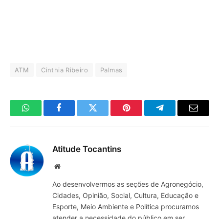
ATM
Cinthia Ribeiro
Palmas
WhatsApp
Facebook
Twitter
Pinterest
Telegrama
E-
mail
Atitude Tocantins
Site
Ao desenvolvermos as seções de Agronegócio,
Cidades, Opinião, Social, Cultura, Educação e
Esporte, Meio Ambiente e Política procuramos
atender a necessidade do público em ser