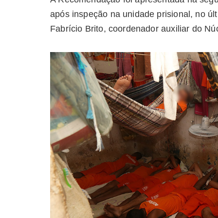
após inspeção na unidade prisional, no últ
Fabrício Brito, coordenador auxiliar do Nú