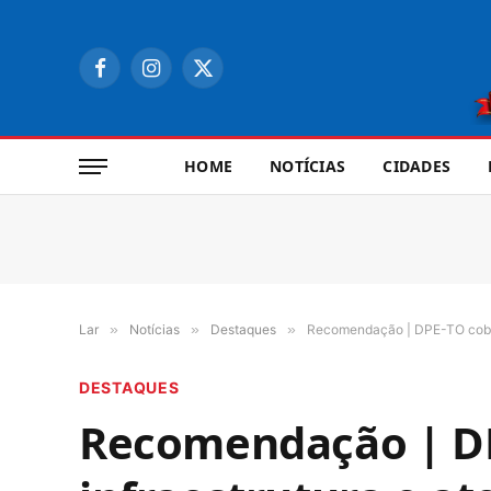
Facebook
Instagram
X
(Twitter)
HOME
NOTÍCIAS
CIDADES
Lar
»
Notícias
»
Destaques
»
Recomendação | DPE-TO cobra 
DESTAQUES
Recomendação | DP