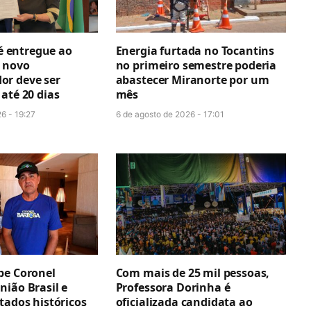
 é entregue ao
Energia furtada no Tocantins
 novo
no primeiro semestre poderia
r deve ser
abastecer Miranorte por um
até 20 dias
mês
6 - 19:27
6 de agosto de 2026 - 17:01
be Coronel
Com mais de 25 mil pessoas,
nião Brasil e
Professora Dorinha é
tados históricos
oficializada candidata ao