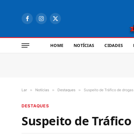
Facebook
Instagram
X
(Twitter)
HOME
NOTÍCIAS
CIDADES
Lar
»
Notícias
»
Destaques
»
Suspeito de Tráfico de drogas
DESTAQUES
Suspeito de Tráfic