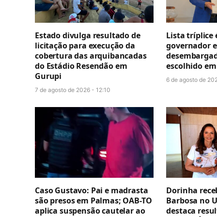
Estado divulga resultado de
Lista tríplice
licitação para execução da
governador e
cobertura das arquibancadas
desembargado
do Estádio Resendão em
escolhido em 
Gurupi
6 de agosto de 202
7 de agosto de 2026 - 12:10
Caso Gustavo: Pai e madrasta
Dorinha rece
são presos em Palmas; OAB-TO
Barbosa no U
aplica suspensão cautelar ao
destaca resul