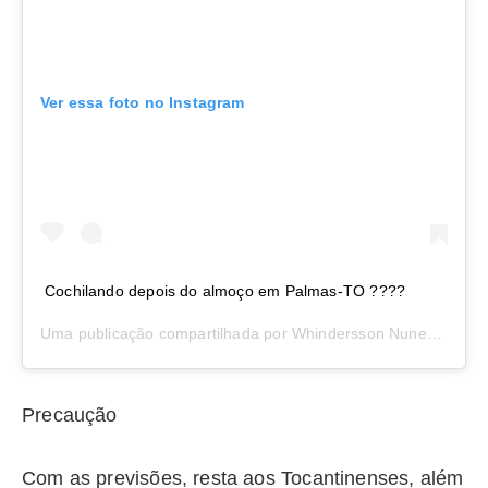
Ver essa foto no Instagram
Cochilando depois do almoço em Palmas-TO ????
Uma publicação compartilhada por
Whindersson Nunes
(@whin
Precaução
Com as previsões, resta aos Tocantinenses, além