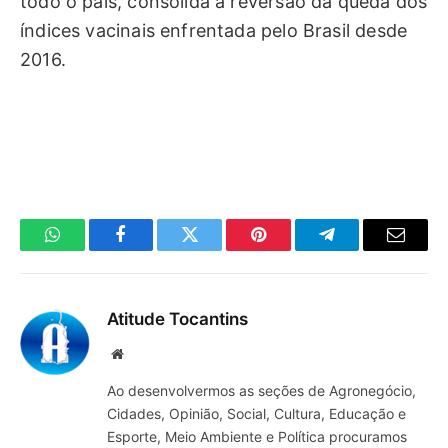
todo o país, consolida a reversão da queda dos
índices vacinais enfrentada pelo Brasil desde
2016.
WhatsApp
Facebook
Twitter
Pinterest
Telegrama
E-
mail
Atitude Tocantins
Site
Ao desenvolvermos as seções de Agronegócio,
Cidades, Opinião, Social, Cultura, Educação e
Esporte, Meio Ambiente e Política procuramos