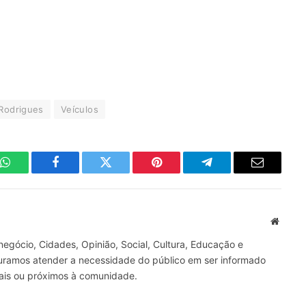
 Rodrigues
Veículos
WhatsApp
Facebook
Twitter
Pinterest
Telegrama
E-
mail
Site
gócio, Cidades, Opinião, Social, Cultura, Educação e
curamos atender a necessidade do público em ser informado
nais ou próximos à comunidade.