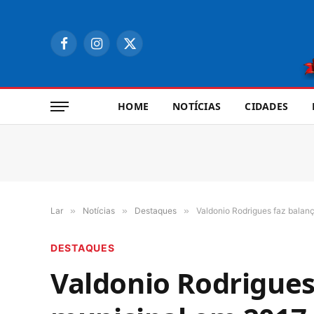
Facebook
Instagram
X
(Twitter)
HOME
NOTÍCIAS
CIDADES
Lar
»
Notícias
»
Destaques
»
Valdonio Rodrigues faz balanç
DESTAQUES
Valdonio Rodrigues 