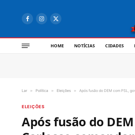
Facebook
Instagram
X
(Twitter)
HOME
NOTÍCIAS
CIDADES
Lar
»
Política
»
Eleições
»
Após fusão do DEM com PSL, gov
ELEIÇÕES
Após fusão do DEM