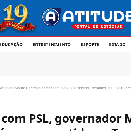
EDUCAÇÃO
ENTRETENIMENTO
ESPORTE
ESTADO
ernador Mauro Carlesse comandará o novo partido no Tocantins, diz Josi Nune
 com PSL, governador 