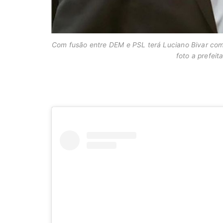
Com fusão entre DEM e PSL terá Luciano Bivar co
foto a prefeit