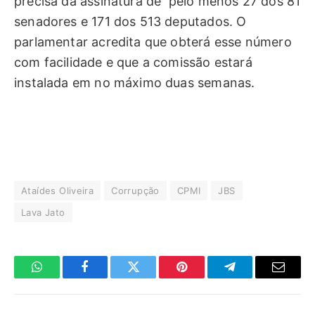
precisa da assinatura de pelo menos 27 dos 81
senadores e 171 dos 513 deputados. O
parlamentar acredita que obterá esse número
com facilidade e que a comissão estará
instalada em no máximo duas semanas.
Ataídes Oliveira
Corrupção
CPMI
JBS
Lava Jato
WhatsApp
Facebook
Twitter
Pinterest
Telegrama
E-
mail