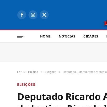
Facebook
Instagram
X
(Twitter)
HOME
NOTÍCIAS
CIDADES
Lar
»
Política
»
Eleições
»
Deputado Ricardo Ayres rebate cr
ELEIÇÕES
Deputado Ricardo A