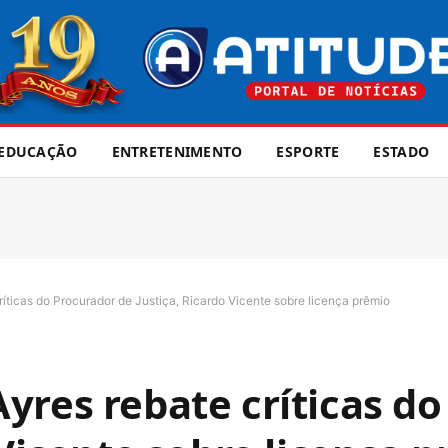
EDUCAÇÃO
ENTRETENIMENTO
ESPORTE
ESTADO
íticas do Procurador de Justiça, Ricardo Vicente sobre licença prêmio
yres rebate críticas d