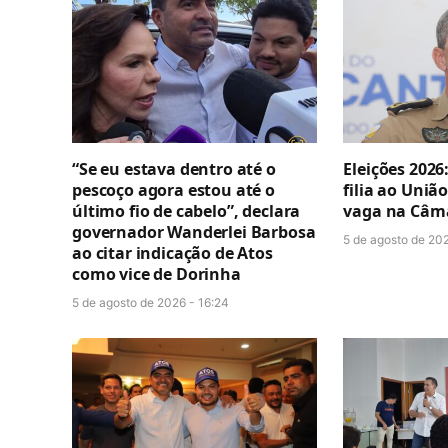
“Se eu estava dentro até o
Eleições 2026
pescoço agora estou até o
filia ao União
último fio de cabelo”, declara
vaga na Câma
governador Wanderlei Barbosa
5 de agosto de 202
ao citar indicação de Atos
como vice de Dorinha
5 de agosto de 2026 - 16:24