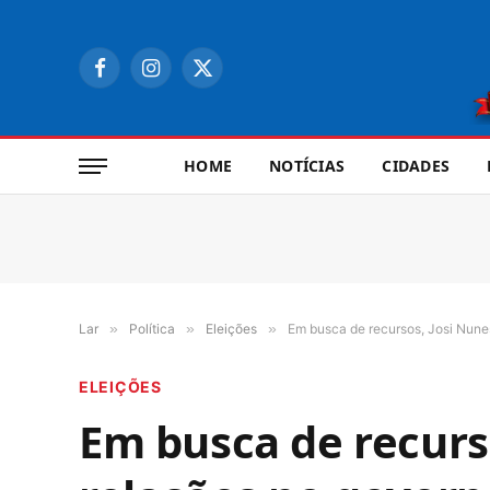
Facebook
Instagram
X
(Twitter)
HOME
NOTÍCIAS
CIDADES
Lar
»
Política
»
Eleições
»
Em busca de recursos, Josi Nunes
ELEIÇÕES
Em busca de recurs