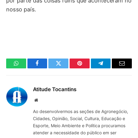
por parte das coisas ruins que aconteceram no
nosso país.
WhatsApp
Facebook
Twitter
Pinterest
Telegrama
E-
mail
Atitude Tocantins
Site
Ao desenvolvermos as seções de Agronegócio,
Cidades, Opinião, Social, Cultura, Educação e
Esporte, Meio Ambiente e Política procuramos
atender a necessidade do público em ser