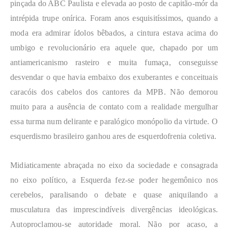
pinçada do ABC Paulista e elevada ao posto de capitão-mór da
intrépida trupe onírica. Foram anos esquisitíssimos, quando a
moda era admirar ídolos bêbados, a cintura estava acima do
umbigo e revolucionário era aquele que, chapado por um
antiamericanismo rasteiro e muita fumaça, conseguisse
desvendar o que havia embaixo dos exuberantes e conceituais
caracóis dos cabelos dos cantores da MPB. Não demorou
muito para a ausência de contato com a realidade mergulhar
essa turma num delirante e paralógico monópolio da virtude. O
esquerdismo brasileiro ganhou ares de esquerdofrenia coletiva.
Midiaticamente abraçada no eixo da sociedade e consagrada
no eixo político, a Esquerda fez-se poder hegemônico nos
cerebelos, paralisando o debate e quase aniquilando a
musculatura das imprescindíveis divergências ideológicas.
Autoproclamou-se autoridade moral. Não por acaso, a