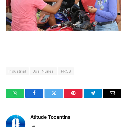
Industrial
Josi Nunes
PROS
WhatsApp
Facebook
Twitter
Pinterest
Telegrama
E-
mail
Atitude Tocantins
Site