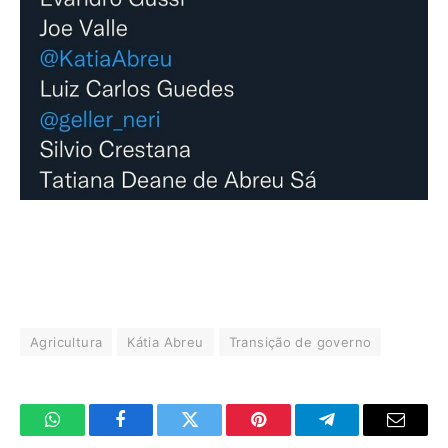
Agricultura
Kátia Abreu
Transição de governo
WhatsApp
Facebook
Twitter
Pinterest
Telegrama
E-