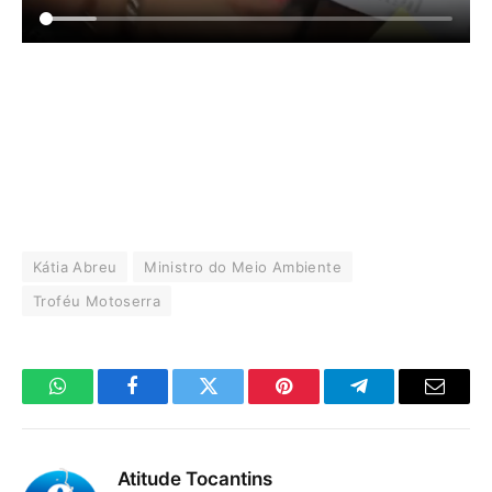
Kátia Abreu
Ministro do Meio Ambiente
Troféu Motoserra
WhatsApp
Facebook
Twitter
Pinterest
Telegrama
E-
mail
Atitude Tocantins