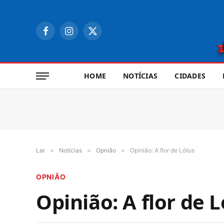
Facebook
Instagram
X
(Twitter)
HOME
NOTÍCIAS
CIDADES
Lar
»
Notícias
»
Opnião
»
Opinião: A flor de Lótus
OPNIÃO
Opinião: A flor de 