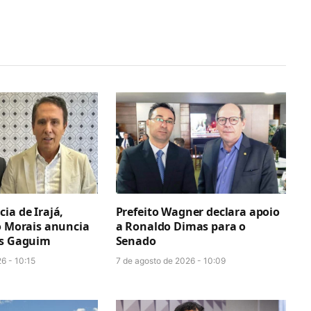
ia de Irajá,
Prefeito Wagner declara apoio
o Morais anuncia
a Ronaldo Dimas para o
os Gaguim
Senado
6 - 10:15
7 de agosto de 2026 - 10:09