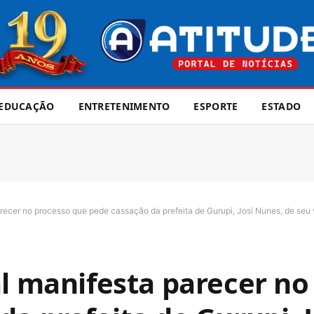
EDUCAÇÃO
ENTRETENIMENTO
ESPORTE
ESTADO
recer no processo que pede cassação da prefeita de Gurupi, Josi Nunes, de seu vic
al manifesta parecer no