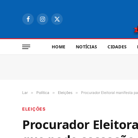
Facebook
Instagram
X
(Twitter)
HOME
NOTÍCIAS
CIDADES
Lar
»
Política
»
Eleições
»
Procurador Eleitoral manifesta pa
ELEIÇÕES
Procurador Eleitor