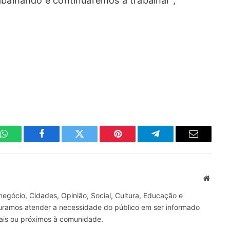
abalhando e continuaremos a trabalhar”,
WhatsApp
Facebook
Twitter
Pinterest
Telegrama
E-
mail
Site
gócio, Cidades, Opinião, Social, Cultura, Educação e
curamos atender a necessidade do público em ser informado
nais ou próximos à comunidade.