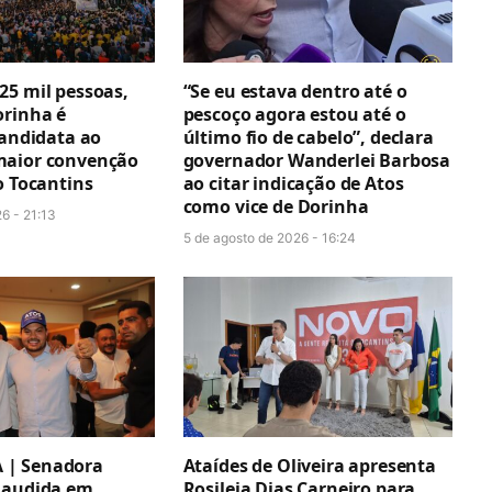
25 mil pessoas,
“Se eu estava dentro até o
orinha é
pescoço agora estou até o
candidata ao
último fio de cabelo”, declara
maior convenção
governador Wanderlei Barbosa
o Tocantins
ao citar indicação de Atos
como vice de Dorinha
6 - 21:13
5 de agosto de 2026 - 16:24
| Senadora
Ataídes de Oliveira apresenta
laudida em
Rosileia Dias Carneiro para