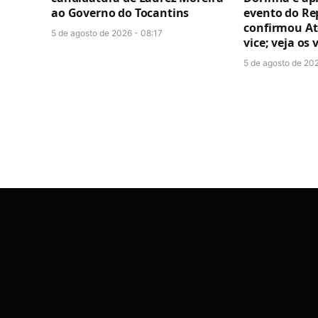
ao Governo do Tocantins
evento do Re
confirmou A
5 de agosto de 2026 - 08:17
vice; veja os 
5 de agosto de 20