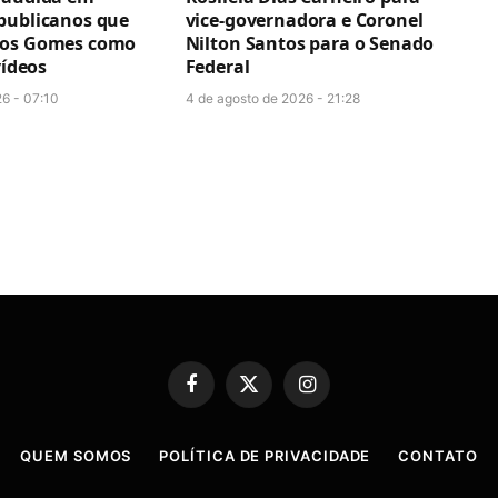
publicanos que
vice-governadora e Coronel
tos Gomes como
Nilton Santos para o Senado
vídeos
Federal
26 - 07:10
4 de agosto de 2026 - 21:28
Facebook
X
Instagram
(Twitter)
QUEM SOMOS
POLÍTICA DE PRIVACIDADE
CONTATO