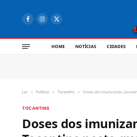
Facebook
Instagram
X
(Twitter)
HOME
NOTÍCIAS
CIDADES
Lar
»
Política
»
Tocantins
»
Doses dos imunizantes Janssen 
TOCANTINS
Doses dos imunizan