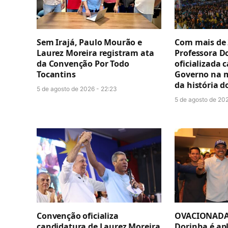
Sem Irajá, Paulo Mourão e
Com mais de 
Laurez Moreira registram ata
Professora D
da Convenção Por Todo
oficializada 
Tocantins
Governo na 
da história d
5 de agosto de 2026 - 22:23
5 de agosto de 202
Convenção oficializa
OVACIONADA 
candidatura de Laurez Moreira
Dorinha é ap