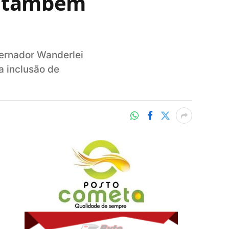
os também
vernador Wanderlei
a inclusão de