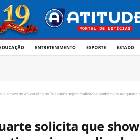
EDUCAÇÃO
ENTRETENIMENTO
ESPORTE
ESTADO
 que shows do Aniversário do Tocantins sejam realizados também em Araguaína 
arte solicita que show