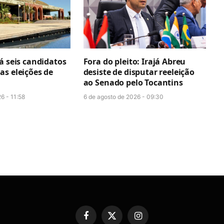
á seis candidatos
Fora do pleito: Irajá Abreu
as eleições de
desiste de disputar reeleição
ao Senado pelo Tocantins
6 - 11:58
6 de agosto de 2026 - 09:30
Facebook
X
Instagram