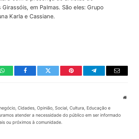
Girassóis, em Palmas. São eles: Grupo
na Karla e Cassiane.
WhatsApp
Facebook
Twitter
Pinterest
Telegrama
E-
mail
Site
gócio, Cidades, Opinião, Social, Cultura, Educação e
curamos atender a necessidade do público em ser informado
nais ou próximos à comunidade.