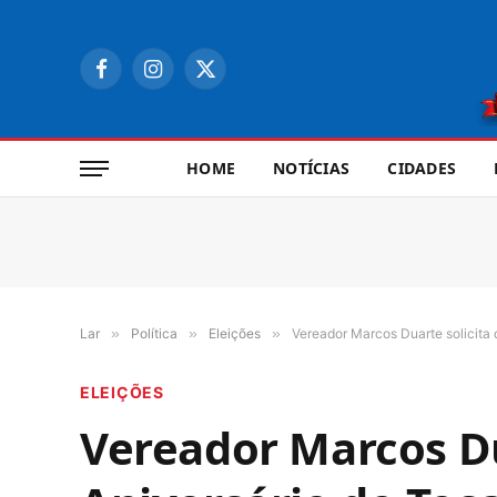
Facebook
Instagram
X
(Twitter)
HOME
NOTÍCIAS
CIDADES
Lar
»
Política
»
Eleições
»
Vereador Marcos Duarte solicita
ELEIÇÕES
Vereador Marcos Du