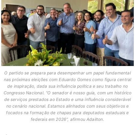
O partido se prepara para desempenhar um papel fundamental
nas próximas eleições com Eduardo Gomes como figura central
de inspiração, dada sua influência política e seu trabalho no
Congresso Nacional. “O senador é nosso guia, com um histórico
de serviços prestados ao Estado e uma influência considerável
no cenário nacional. Estamos alinhados com seus objetivos e
focados na formação de chapas para deputados estaduais e
federais em 2026”, afirmou Adailton.